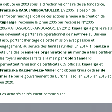
a débuté en 2003 sous la direction visionnaire de sa fondatrice,
Franziska KAGUEMBEGA/MULLER
. En 2006, le besoin de
renforcer l’ancrage local de ces actions a mené à la création de
tiipaalga
, reconnue le 2 mai 2006 par récépissé N°2006
206/MATD/SG/DGLPAP/DOASOC. En 2012,
tiipaalga
a pris le relais
en devenant le partenaire opérationnel de
newTree
au Burkina
Faso, portant l’héritage de cette mission avec passion et
engagement, au service des familles rurales. En 2014,
tiipaalga
a
été une des
premières organisations au monde
à faire certifier
les foyers améliorés faits à la main par
Gold Standard
,
permettant l’émission de certificats CO₂ officiels.
tiipaalga
et
Franziska Kaguembèga-Müller
ont obtenu
trois ordres de
mérite
par le gouvernement du Burkina Faso, en 2015, en 2018 et
en 2020.
Ces activités se résument comme suit :